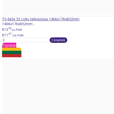
TV dėžė 55 colių televizoriui 1406x176x832mm
1406x176x832mm ..
76
€13
su PVM
37
€11
be PVM
Populiari