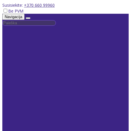
Susisiekite:
+370 660 99960
Be PVM
Navigacija