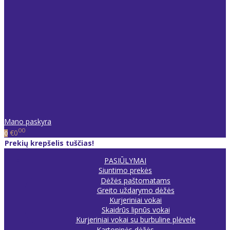
Mano paskyra
00
€0
0
Prekių krepšelis tuščias!
PASIŪLYMAI
Siuntimo prekės
Dėžės paštomatams
Greito uždarymo dėžės
Kurjeriniai vokai
Skaidrūs lipnūs vokai
Kurjeriniai vokai su burbuline plėvele
Kartoninės dėžės