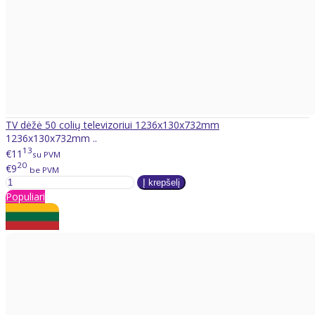
TV dėžė 50 colių televizoriui 1236x130x732mm
1236x130x732mm ..
13
€11
su PVM
20
€9
be PVM
Populiari