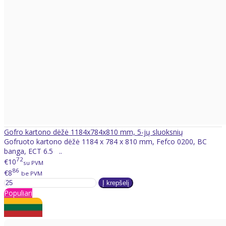
Gofro kartono dėžė 1184x784x810 mm, 5-jų sluoksnių
Gofruoto kartono dėžė 1184 x 784 x 810 mm, Fefco 0200, BC
banga, ECT 6.5 ..
72
€10
su PVM
86
€8
be PVM
Populiari