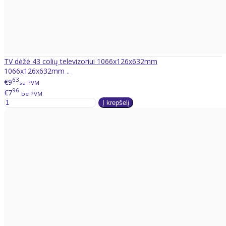
TV dėžė 43 colių televizoriui 1066x126x632mm
1066x126x632mm ..
63
€9
su PVM
96
€7
be PVM