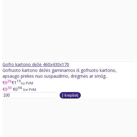
Gofro kartono dėžė 460x430x170
Gofruoto kartono dėžės gaminamos iš gofruoto kartono,
apsaugo prekes nuo suspaudimo, drėgmės ar smūg..
36
19
€0
€1
su PVM
30
98
€0
€0
be PVM