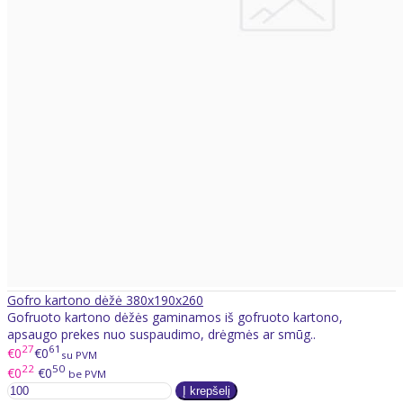
Gofro kartono dėžė 380x190x260
Gofruoto kartono dėžės gaminamos iš gofruoto kartono,
apsaugo prekes nuo suspaudimo, drėgmės ar smūg..
27
61
€0
€0
su PVM
22
50
€0
€0
be PVM