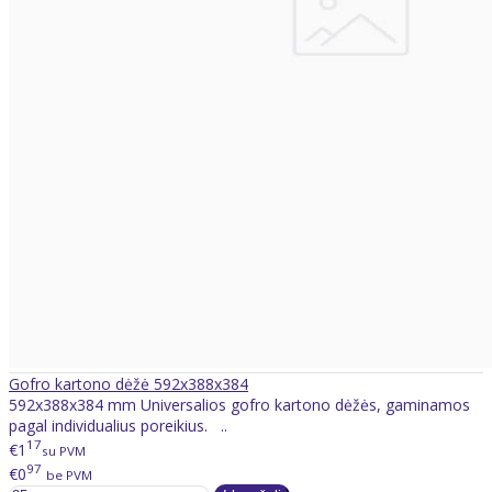
Gofro kartono dėžė 592x388x384
592x388x384 mm Universalios gofro kartono dėžės, gaminamos
pagal individualius poreikius. ..
17
€1
su PVM
97
€0
be PVM