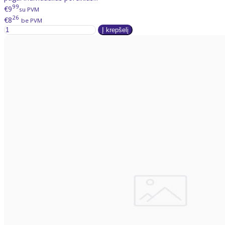
99
€9
su PVM
26
€8
be PVM