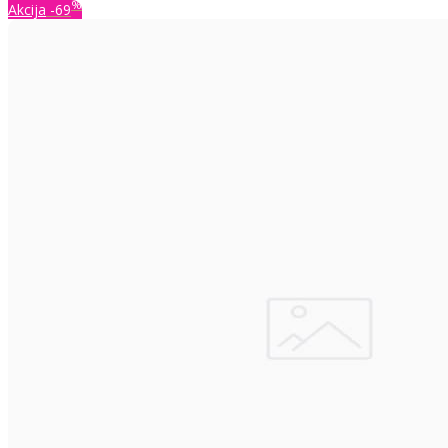
%
Akcija
-69