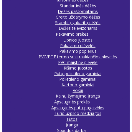
Standartinės dėžės
Dėžės paštomatams
Greito uždarymo dėžės
Stambių gabaritų dėžės
Dėžės televizoriams
Pakavimo prekės
Lipnios juostos
Pakavimo plėvelės
Pakavimo popierius
PVC/POF termo susitraukiančios plėvelės
PVC maistinė plėvelė
Rišimo juostos
Putų polietileno gaminiai
Polietileno gaminiai
Kartono gaminiai
Vokai
Kainų žymėjimo įranga
Apsauginės prekės
Apsauginės putų pagalvėlės
Tūrio užpildo medžiagos
Tūtos
Įranga
Spaudos darbai