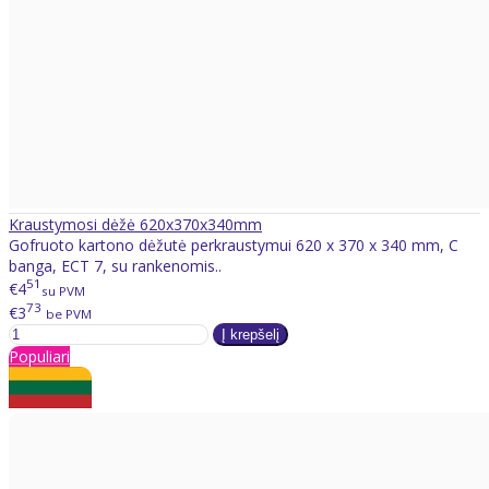
Kraustymosi dėžė 620x370x340mm
Gofruoto kartono dėžutė perkraustymui 620 x 370 x 340 mm, C
banga, ECT 7, su rankenomis..
51
€4
su PVM
73
€3
be PVM
Populiari