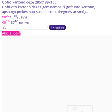
Gofro kartono dėžė 285x189x160
Gofruoto kartono dėžės gaminamos iš gofruoto kartono,
apsaugo prekes nuo suspaudimo, drėgmės ar smūg..
22
48
€0
€0
su PVM
18
40
€0
€0
be PVM
%
Akcija
-56