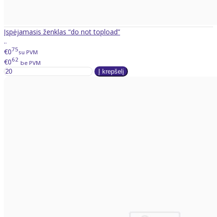
Įspėjamasis ženklas “do not topload”
..
75
€0
su PVM
62
€0
be PVM