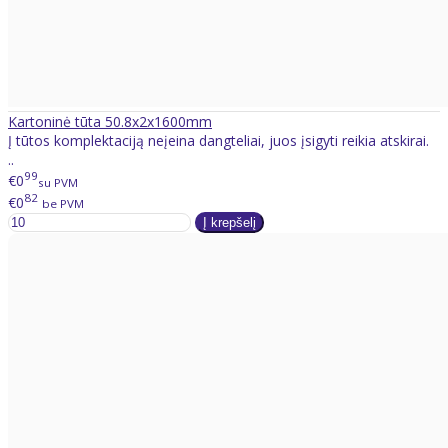
Kartoninė tūta 50.8x2x1600mm
Į tūtos komplektaciją neįeina dangteliai, juos įsigyti reikia atskirai.
..
99
€0
su PVM
82
€0
be PVM