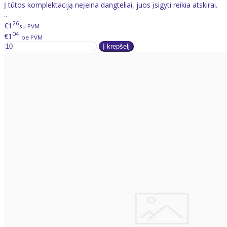
Į tūtos komplektaciją neįeina dangteliai, juos įsigyti reikia atskirai.
..
26
€1
su PVM
04
€1
be PVM