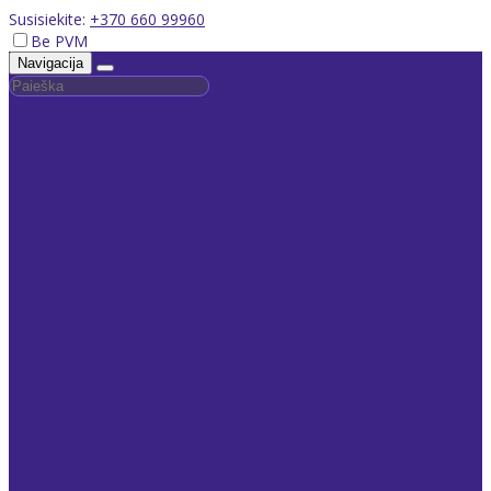
Susisiekite:
+370 660 99960
Be PVM
Navigacija