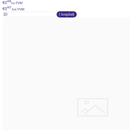
48
€0
su PVM
40
€0
be PVM