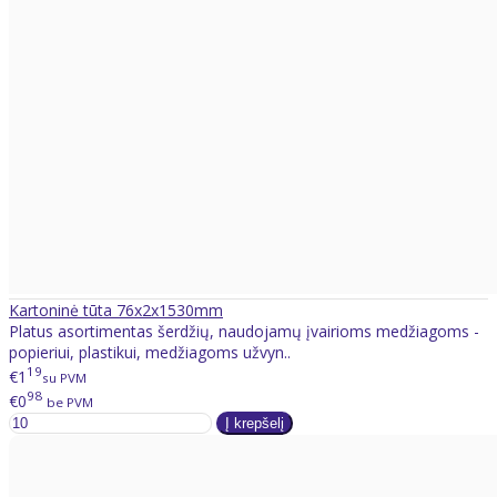
Kartoninė tūta 76x2x1530mm
Platus asortimentas šerdžių, naudojamų įvairioms medžiagoms -
popieriui, plastikui, medžiagoms užvyn..
19
€1
su PVM
98
€0
be PVM