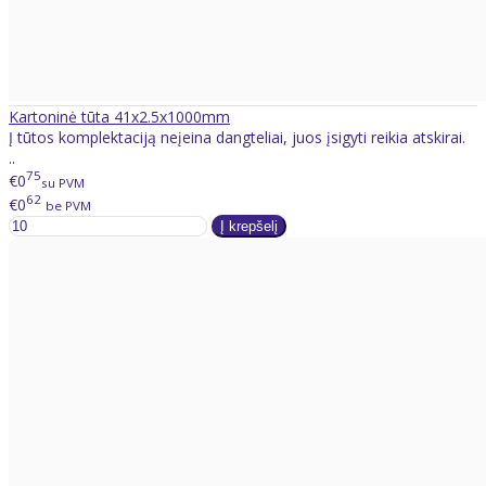
Kartoninė tūta 41x2.5x1000mm
Į tūtos komplektaciją neįeina dangteliai, juos įsigyti reikia atskirai.
..
75
€0
su PVM
62
€0
be PVM