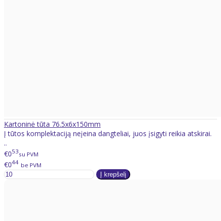
Kartoninė tūta 76.5x6x150mm
Į tūtos komplektaciją neįeina dangteliai, juos įsigyti reikia atskirai.
..
53
€0
su PVM
44
€0
be PVM