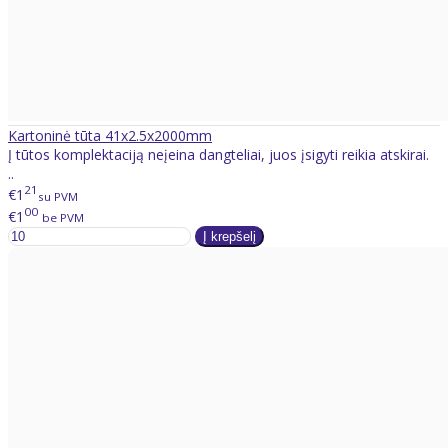
Kartoninė tūta 41x2.5x2000mm
Į tūtos komplektaciją neįeina dangteliai, juos įsigyti reikia atskirai.
..
21
€1
su PVM
00
€1
be PVM