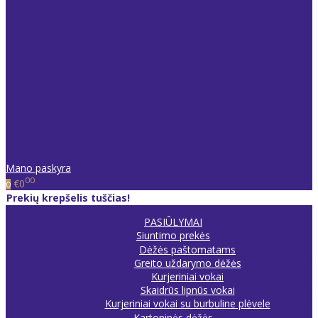
Mano paskyra
00
€0
0
Prekių krepšelis tuščias!
PASIŪLYMAI
Siuntimo prekės
Dėžės paštomatams
Greito uždarymo dėžės
Kurjeriniai vokai
Skaidrūs lipnūs vokai
Kurjeriniai vokai su burbuline plėvele
Kartoninės dėžės