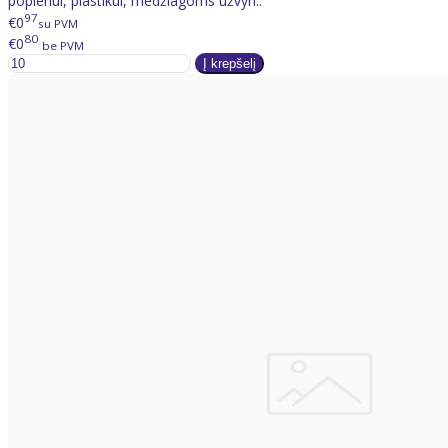
popieriui, plastikui, medžiagoms užvyn..
97
€0
su PVM
80
€0
be PVM