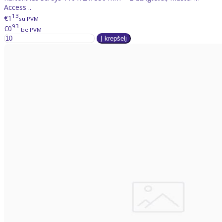
Access ..
13
€1
su PVM
93
€0
be PVM