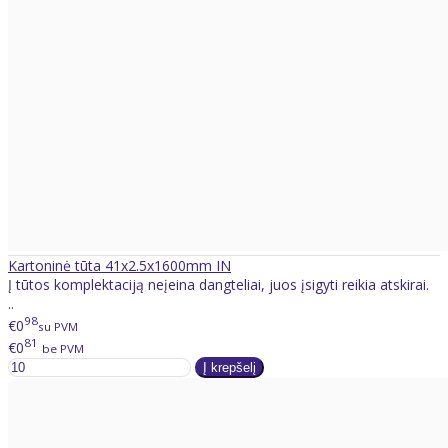
Kartoninė tūta 41x2.5x1600mm IN
Į tūtos komplektaciją neįeina dangteliai, juos įsigyti reikia atskirai.
..
98
€0
su PVM
81
€0
be PVM