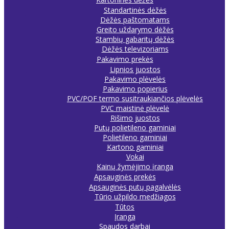
Standartinės dėžės
Dėžės paštomatams
Greito uždarymo dėžės
Stambių gabaritų dėžės
Dėžės televizoriams
Pakavimo prekės
Lipnios juostos
Pakavimo plėvelės
Pakavimo popierius
PVC/POF termo susitraukiančios plėvelės
PVC maistinė plėvelė
Rišimo juostos
Putų polietileno gaminiai
Polietileno gaminiai
Kartono gaminiai
Vokai
Kainų žymėjimo įranga
Apsauginės prekės
Apsauginės putų pagalvėlės
Tūrio užpildo medžiagos
Tūtos
Įranga
Spaudos darbai