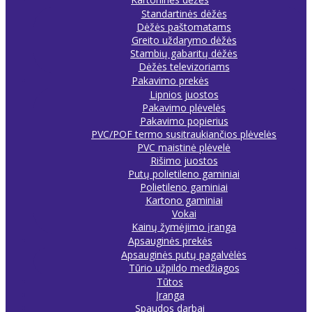
Standartinės dėžės
Dėžės paštomatams
Greito uždarymo dėžės
Stambių gabaritų dėžės
Dėžės televizoriams
Pakavimo prekės
Lipnios juostos
Pakavimo plėvelės
Pakavimo popierius
PVC/POF termo susitraukiančios plėvelės
PVC maistinė plėvelė
Rišimo juostos
Putų polietileno gaminiai
Polietileno gaminiai
Kartono gaminiai
Vokai
Kainų žymėjimo įranga
Apsauginės prekės
Apsauginės putų pagalvėlės
Tūrio užpildo medžiagos
Tūtos
Įranga
Spaudos darbai