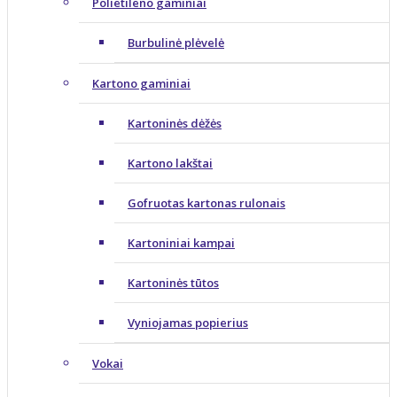
Polietileno gaminiai
Burbulinė plėvelė
Kartono gaminiai
Kartoninės dėžės
Kartono lakštai
Gofruotas kartonas rulonais
Kartoniniai kampai
Kartoninės tūtos
Vyniojamas popierius
Vokai