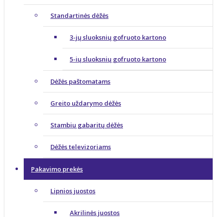
Standartinės dėžės
3-jų sluoksnių gofruoto kartono
5-ių sluoksnių gofruoto kartono
Dėžės paštomatams
Greito uždarymo dėžės
Stambių gabaritų dėžės
Dėžės televizoriams
Pakavimo prekės
Lipnios juostos
Akrilinės juostos