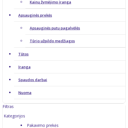
Kainų žymėjimo įranga
Apsauginės prekės
Apsauginės putų pagalvėlės
Tūrio užpildo medžiagos
Tūtos
Įranga
Spaudos darbai
Nuoma
Filtras
Kategorijos
Pakavimo prekės