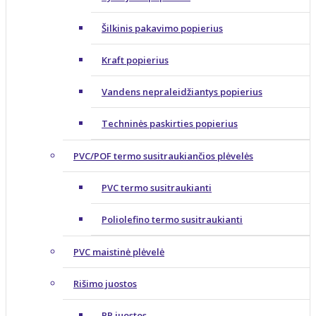
Šilkinis pakavimo popierius
Kraft popierius
Vandens nepraleidžiantys popierius
Techninės paskirties popierius
PVC/POF termo susitraukiančios plėvelės
PVC termo susitraukianti
Poliolefino termo susitraukianti
PVC maistinė plėvelė
Rišimo juostos
PP juostos