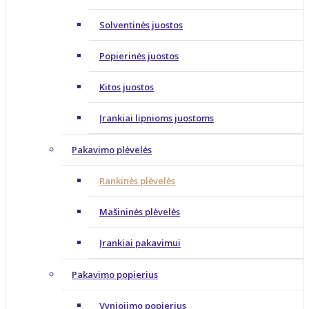
Solventinės juostos
Popierinės juostos
Kitos juostos
Įrankiai lipnioms juostoms
Pakavimo plėvelės
Rankinės plėvelės
Mašininės plėvelės
Įrankiai pakavimui
Pakavimo popierius
Vyniojimo popierius