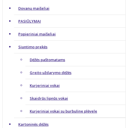
Dovanų maišeliai
PASIŪLYMAI
Popieriniai maišeliai
Siuntimo prekės
Dėžės paštomatams
Greito uždarymo dėžės
Kurjeriniai vokai
Skaidrūs lipnūs vokai
Kurjeriniai vokai su burbuline plėvele
Kartoninės dėžės