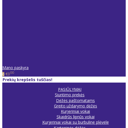
Mano paskyra
00
€0
0
Prekių krepšelis tuščias!
PASIŪLYMAI
Siuntimo prekės
Dėžės paštomatams
Greito uždarymo dėžės
Kurjeriniai vokai
Skaidrūs lipnūs vokai
Kurjeriniai vokai su burbuline plėvele
Kartoninės dėžės