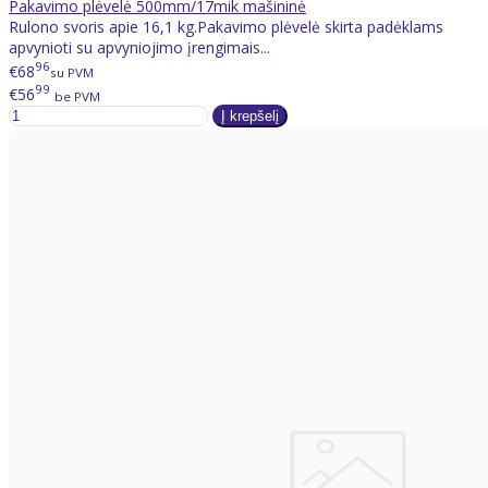
Pakavimo plėvelė 500mm/17mik mašininė
Rulono svoris apie 16,1 kg.Pakavimo plėvelė skirta padėklams
apvynioti su apvyniojimo įrengimais...
96
€68
su PVM
99
€56
be PVM