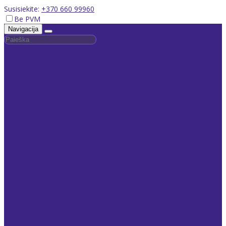
Susisiekite:
+370 660 99960
Be PVM
Navigacija