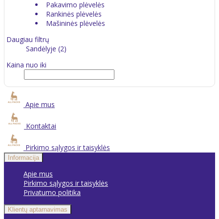
Pakavimo plėvelės
Rankinės plėvelės
Mašininės plėvelės
Daugiau filtrų
Sandėlyje (2)
Kaina nuo iki
Apie mus
Kontaktai
Pirkimo sąlygos ir taisyklės
Informacija
Apie mus
Pirkimo sąlygos ir taisyklės
Privatumo politika
Klientų aptarnavimas