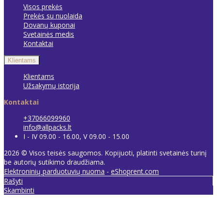
Visos prekės
Prekės su nuolaida
Dovanų kuponai
Svetainės medis
Kontaktai
Klientams
Klientams
Užsakymų istorija
Kontaktai
+37066099960
info@allpacks.lt
I - IV 09.00 - 16.00, V 09.00 - 15.00
2026 © Visos teisės saugomos. Kopijuoti, platinti svetainės turinį
be autorių sutikimo draudžiama.
Elektroninių parduotuvių nuoma
-
eShoprent.com
Rašyti
Skambinti