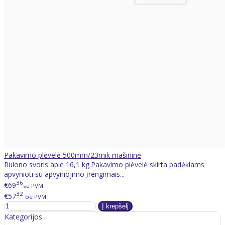
Pakavimo plėvelė 500mm/23mik mašininė
Rulono svoris apie 16,1 kg.Pakavimo plėvelė skirta padėklams
apvynioti su apvyniojimo įrengimais...
36
€69
su PVM
32
€57
be PVM
Kategorijos