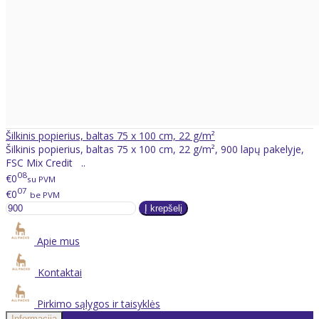
Šilkinis popierius, baltas 75 x 100 cm, 22 g/m²
Šilkinis popierius, baltas 75 x 100 cm, 22 g/m², 900 lapų pakelyje,
FSC Mix Credit ..
08
€0
su PVM
07
€0
be PVM
Apie mus
Kontaktai
Pirkimo sąlygos ir taisyklės
Informacija