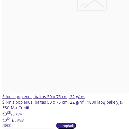
Šilkinis popierius, baltas 50 x 75 cm, 22 g/m²
Šilkinis popierius, baltas 50 x 75 cm, 22 g/m², 1800 lapų pakelyje,
FSC Mix Credit ..
05
€0
su PVM
04
€0
be PVM