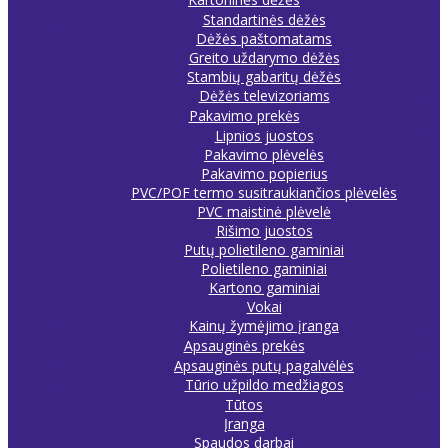
Standartinės dėžės
Dėžės paštomatams
Greito uždarymo dėžės
Stambių gabaritų dėžės
Dėžės televizoriams
Pakavimo prekės
Lipnios juostos
Pakavimo plėvelės
Pakavimo popierius
PVC/POF termo susitraukiančios plėvelės
PVC maistinė plėvelė
Rišimo juostos
Putų polietileno gaminiai
Polietileno gaminiai
Kartono gaminiai
Vokai
Kainų žymėjimo įranga
Apsauginės prekės
Apsauginės putų pagalvėlės
Tūrio užpildo medžiagos
Tūtos
Įranga
Spaudos darbai