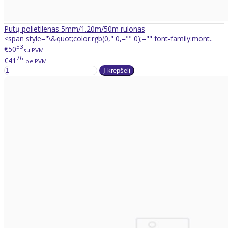
Putų polietilenas 5mm/1.20m/50m rulonas
<span style="\&quot;color:rgb(0," 0,="" 0);="" font-family:mont..
53
€50
su PVM
76
€41
be PVM