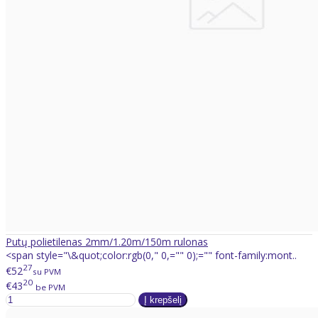
Putų polietilenas 2mm/1.20m/150m rulonas
<span style="\&quot;color:rgb(0," 0,="" 0);="" font-family:mont..
27
€52
su PVM
20
€43
be PVM