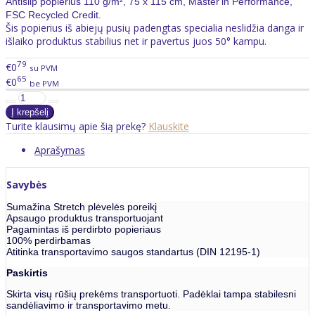
Antislip popierius 110 g/m², 75 x 115 cm, Master'in Performance,
FSC Recycled Credit.
Šis popierius iš abiejų pusių padengtas specialia neslidžia danga ir
išlaiko produktus stabilius net ir pavertus juos 50° kampu.
79
€0
su PVM
65
€0
be PVM
Turite klausimų apie šią prekę?
Klauskite
Aprašymas
Savybės
Sumažina Stretch plėvelės poreikį
Apsaugo produktus transportuojant
Pagamintas iš perdirbto popieriaus
100% perdirbamas
Atitinka transportavimo saugos standartus (DIN 12195-1)
Paskirtis
Skirta visų rūšių prekėms transportuoti. Padėklai tampa stabilesni
sandėliavimo ir transportavimo metu.