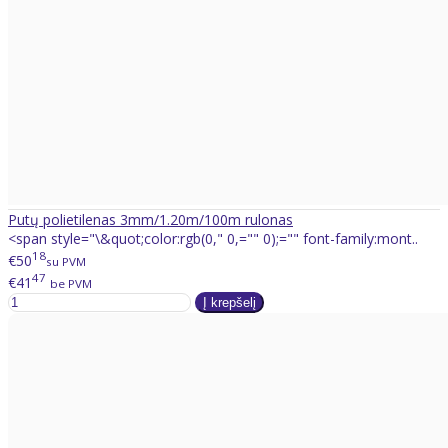
Putų polietilenas 3mm/1.20m/100m rulonas
<span style="\&quot;color:rgb(0," 0,="" 0);="" font-family:mont..
18
€50
su PVM
47
€41
be PVM