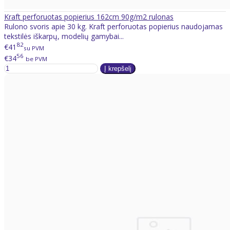
Kraft perforuotas popierius 162cm 90g/m2 rulonas
Rulono svoris apie 30 kg. Kraft perforuotas popierius naudojamas
tekstilės iškarpų, modelių gamybai...
82
€41
su PVM
56
€34
be PVM