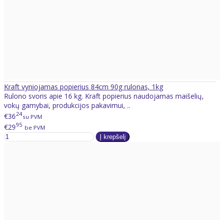
Kraft vyniojamas popierius 84cm 90g rulonas, 1kg
Rulono svoris apie 16 kg. Kraft popierius naudojamas maišelių,
vokų gamybai, produkcijos pakavimui, ..
24
€36
su PVM
95
€29
be PVM