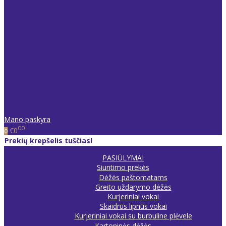
Mano paskyra
00
€0
0
Prekių krepšelis tuščias!
PASIŪLYMAI
Siuntimo prekės
Dėžės paštomatams
Greito uždarymo dėžės
Kurjeriniai vokai
Skaidrūs lipnūs vokai
Kurjeriniai vokai su burbuline plėvele
Kartoninės dėžės