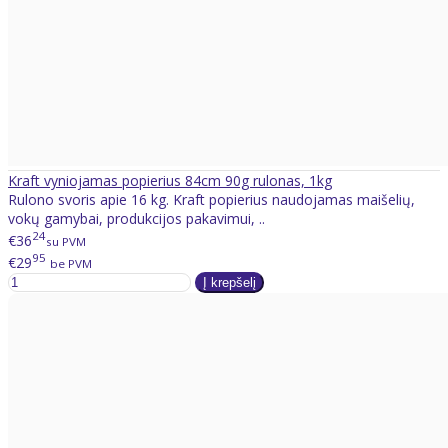
Kraft vyniojamas popierius 84cm 90g rulonas, 1kg
Rulono svoris apie 16 kg. Kraft popierius naudojamas maišelių,
vokų gamybai, produkcijos pakavimui, ..
24
€36
su PVM
95
€29
be PVM