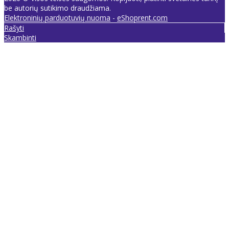
be autorių sutikimo draudžiama.
Elektroninių parduotuvių nuoma
-
eShoprent.com
Rašyti
Skambinti