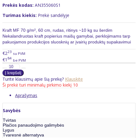
Prekės kodas:
AN355060S1
Turimas kiekis:
Prekė sandėlyje
Kraft MF 70 g/m², 60 cm, rudas, ritinys ~10 kg su šerdim
Nekalandruotas kraft popierius maišų gamybai, perklojimams tarp
pakuojamos produkcijos sluosknių ar įvairių produktų supakavimui
23
€2
su PVM
84
€1
be PVM
Turite klausimų apie šią prekę?
Klauskite
Ši prekė turi minimalų pirkimo kiekį 10
Aprašymas
Savybės
Tvirtas
Plačios panaudojimo galimybės
Lygus
Tvaresnė alternatyva