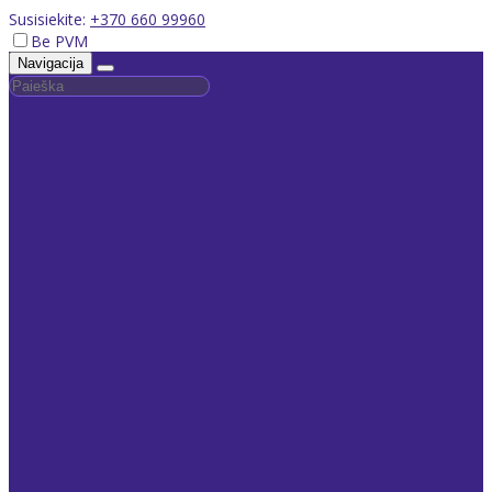
Susisiekite:
+370 660 99960
Be PVM
Navigacija