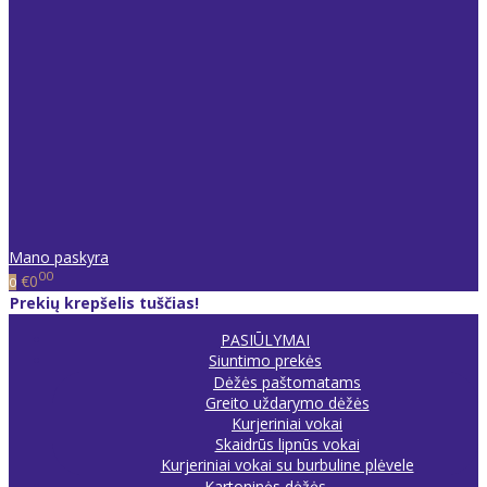
Mano paskyra
00
€0
0
Prekių krepšelis tuščias!
PASIŪLYMAI
Siuntimo prekės
Dėžės paštomatams
Greito uždarymo dėžės
Kurjeriniai vokai
Skaidrūs lipnūs vokai
Kurjeriniai vokai su burbuline plėvele
Kartoninės dėžės