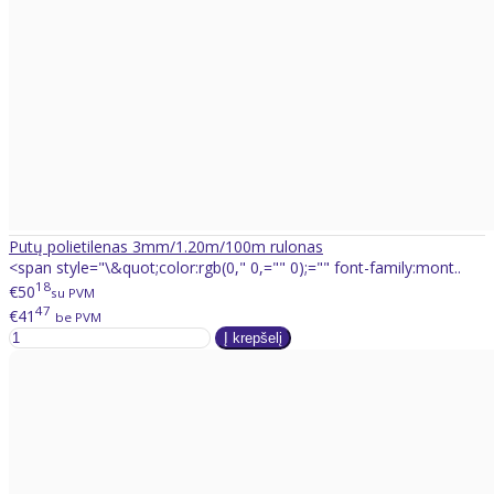
Putų polietilenas 3mm/1.20m/100m rulonas
<span style="\&quot;color:rgb(0," 0,="" 0);="" font-family:mont..
18
€50
su PVM
47
€41
be PVM