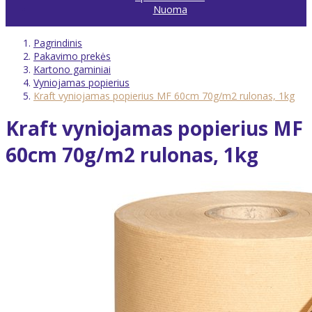
Nuoma
Pagrindinis
Pakavimo prekės
Kartono gaminiai
Vyniojamas popierius
Kraft vyniojamas popierius MF 60cm 70g/m2 rulonas, 1kg
Kraft vyniojamas popierius MF
60cm 70g/m2 rulonas, 1kg