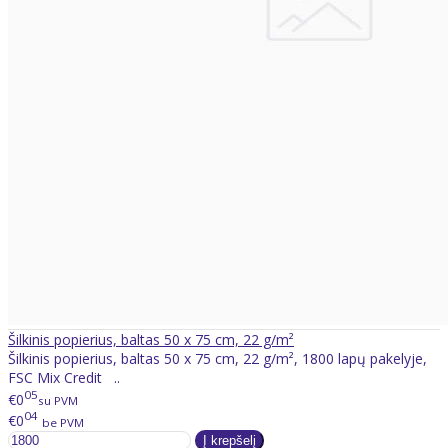
Šilkinis popierius, baltas 50 x 75 cm, 22 g/m²
Šilkinis popierius, baltas 50 x 75 cm, 22 g/m², 1800 lapų pakelyje,
FSC Mix Credit ..
05
€0
su PVM
04
€0
be PVM