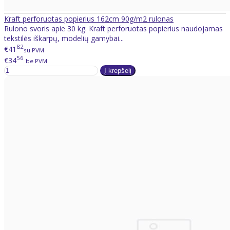
Kraft perforuotas popierius 162cm 90g/m2 rulonas
Rulono svoris apie 30 kg. Kraft perforuotas popierius naudojamas
tekstilės iškarpų, modelių gamybai...
82
€41
su PVM
56
€34
be PVM