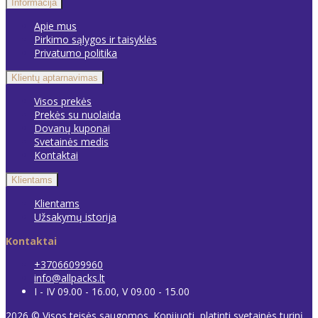
Informacija
Apie mus
Pirkimo sąlygos ir taisyklės
Privatumo politika
Klientų aptarnavimas
Visos prekės
Prekės su nuolaida
Dovanų kuponai
Svetainės medis
Kontaktai
Klientams
Klientams
Užsakymų istorija
Kontaktai
+37066099960
info@allpacks.lt
I - IV 09.00 - 16.00, V 09.00 - 15.00
2026 © Visos teisės saugomos. Kopijuoti, platinti svetainės turinį