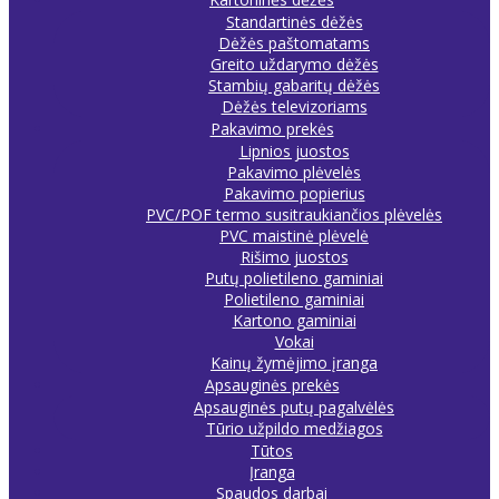
Standartinės dėžės
Dėžės paštomatams
Greito uždarymo dėžės
Stambių gabaritų dėžės
Dėžės televizoriams
Pakavimo prekės
Lipnios juostos
Pakavimo plėvelės
Pakavimo popierius
PVC/POF termo susitraukiančios plėvelės
PVC maistinė plėvelė
Rišimo juostos
Putų polietileno gaminiai
Polietileno gaminiai
Kartono gaminiai
Vokai
Kainų žymėjimo įranga
Apsauginės prekės
Apsauginės putų pagalvėlės
Tūrio užpildo medžiagos
Tūtos
Įranga
Spaudos darbai