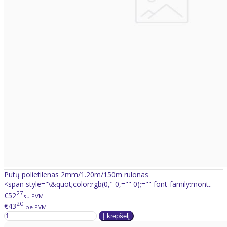
Putų polietilenas 2mm/1.20m/150m rulonas
<span style="\&quot;color:rgb(0," 0,="" 0);="" font-family:mont..
27
€52
su PVM
20
€43
be PVM