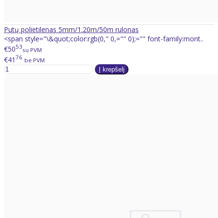
Putų polietilenas 5mm/1.20m/50m rulonas
<span style="\&quot;color:rgb(0," 0,="" 0);="" font-family:mont..
53
€50
su PVM
76
€41
be PVM