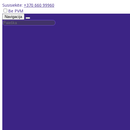
Susisiekite:
+370 660 99960
Be PVM
Navigacija