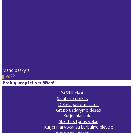
Mano paskyra
00
€0
0
Prekių krepšelis tuščias!
PASIŪLYMAI
Siuntimo prekės
Dėžės paštomatams
Greito uždarymo dėžės
Kurjeriniai vokai
Skaidrūs lipnūs vokai
Kurjeriniai vokai su burbuline plėvele
Kartoninės dėžės