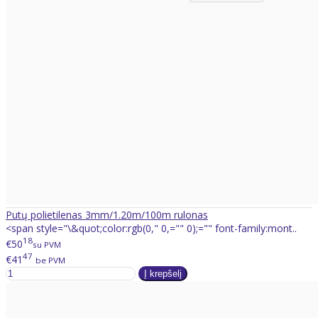
Putų polietilenas 3mm/1.20m/100m rulonas
<span style="\&quot;color:rgb(0," 0,="" 0);="" font-family:mont..
18
€50
su PVM
47
€41
be PVM