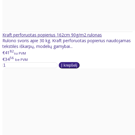
Kraft perforuotas popierius 162cm 90g/m2 rulonas
Rulono svoris apie 30 kg. Kraft perforuotas popierius naudojamas
tekstilės iškarpų, modelių gamybai...
82
€41
su PVM
56
€34
be PVM