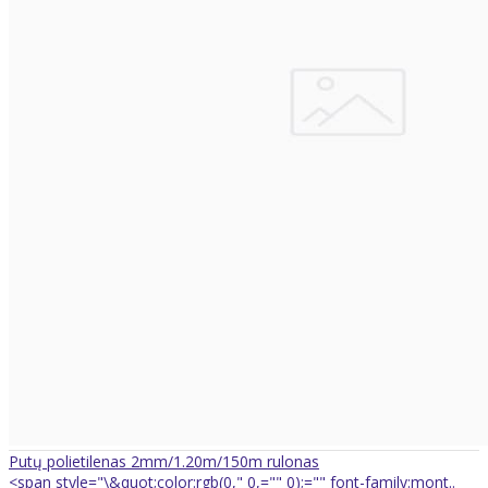
Putų polietilenas 2mm/1.20m/150m rulonas
<span style="\&quot;color:rgb(0," 0,="" 0);="" font-family:mont..