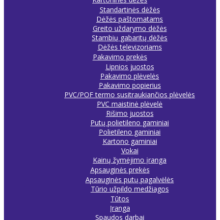
Standartinės dėžės
Dėžės paštomatams
Greito uždarymo dėžės
Stambių gabaritų dėžės
Dėžės televizoriams
Pakavimo prekės
Lipnios juostos
Pakavimo plėvelės
Pakavimo popierius
PVC/POF termo susitraukiančios plėvelės
PVC maistinė plėvelė
Rišimo juostos
Putų polietileno gaminiai
Polietileno gaminiai
Kartono gaminiai
Vokai
Kainų žymėjimo įranga
Apsauginės prekės
Apsauginės putų pagalvėlės
Tūrio užpildo medžiagos
Tūtos
Įranga
Spaudos darbai