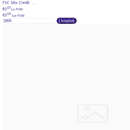
FSC Mix Credit ..
05
€0
su PVM
04
€0
be PVM