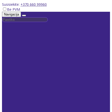
Susisiekite:
+370 660 99960
Be PVM
Navigacija