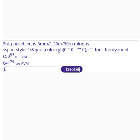
Putų polietilenas 5mm/1.20m/50m rulonas
<span style="\&quot;color:rgb(0," 0,="" 0);="" font-family:mont..
53
€50
su PVM
76
€41
be PVM