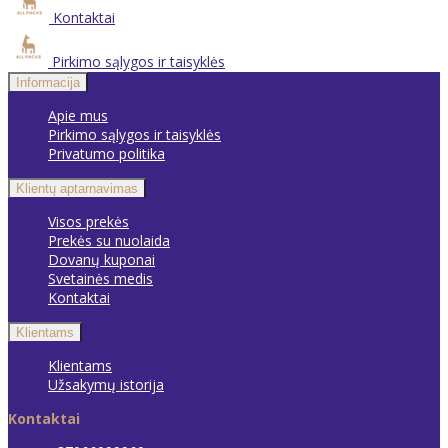
Kontaktai
Pirkimo sąlygos ir taisyklės
Informacija
Apie mus
Pirkimo sąlygos ir taisyklės
Privatumo politika
Klientų aptarnavimas
Visos prekės
Prekės su nuolaida
Dovanų kuponai
Svetainės medis
Kontaktai
Klientams
Klientams
Užsakymų istorija
Kontaktai