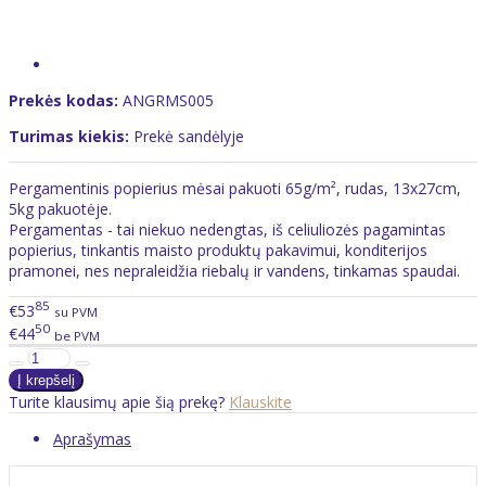
Prekės kodas:
ANGRMS005
Turimas kiekis:
Prekė sandėlyje
Pergamentinis popierius mėsai pakuoti 65g/m², rudas, 13x27cm,
5kg pakuotėje.
Pergamentas - tai niekuo nedengtas, iš celiuliozės pagamintas
popierius, tinkantis maisto produktų pakavimui, konditerijos
pramonei, nes nepraleidžia riebalų ir vandens, tinkamas spaudai.
85
€53
su PVM
50
€44
be PVM
Turite klausimų apie šią prekę?
Klauskite
Aprašymas