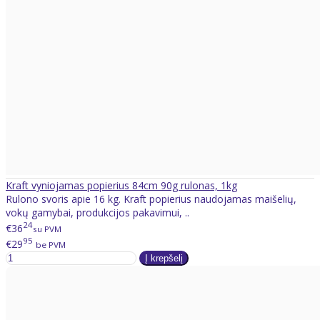
Kraft vyniojamas popierius 84cm 90g rulonas, 1kg
Rulono svoris apie 16 kg. Kraft popierius naudojamas maišelių,
vokų gamybai, produkcijos pakavimui, ..
24
€36
su PVM
95
€29
be PVM