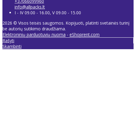
+37066099960
info@allpacks.lt
I - IV 09.00 - 16.00, V 09.00 - 15.00
2026 © Visos teisės saugomos. Kopijuoti, platinti svetainės turinį
be autorių sutikimo draudžiama.
Elektroninių parduotuvių nuoma
-
eShoprent.com
Rašyti
Skambinti