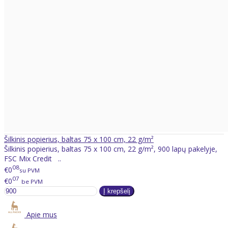
Šilkinis popierius, baltas 75 x 100 cm, 22 g/m²
Šilkinis popierius, baltas 75 x 100 cm, 22 g/m², 900 lapų pakelyje,
FSC Mix Credit ..
08
€0
su PVM
07
€0
be PVM
Apie mus