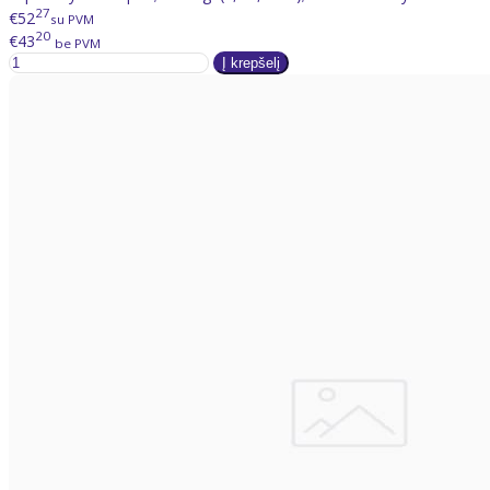
27
€52
su PVM
20
€43
be PVM