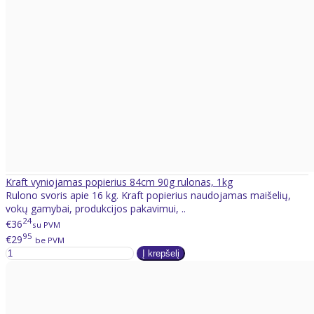
Kraft vyniojamas popierius 84cm 90g rulonas, 1kg
Rulono svoris apie 16 kg. Kraft popierius naudojamas maišelių,
vokų gamybai, produkcijos pakavimui, ..
24
€36
su PVM
95
€29
be PVM