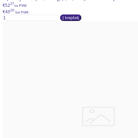
27
€52
su PVM
20
€43
be PVM