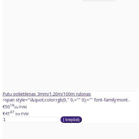
Putų polietilenas 3mm/1.20m/100m rulonas
<span style="\&quot;color:rgb(0," 0,="" 0);="" font-family:mont..
18
€50
su PVM
47
€41
be PVM