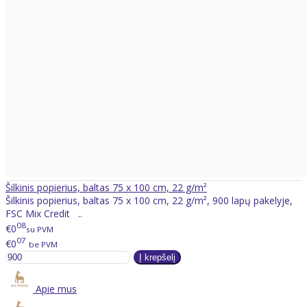
Šilkinis popierius, baltas 75 x 100 cm, 22 g/m²
Šilkinis popierius, baltas 75 x 100 cm, 22 g/m², 900 lapų pakelyje,
FSC Mix Credit ..
08
€0
su PVM
07
€0
be PVM
Apie mus