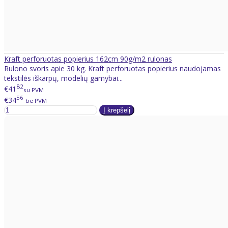
Kraft perforuotas popierius 162cm 90g/m2 rulonas
Rulono svoris apie 30 kg. Kraft perforuotas popierius naudojamas
tekstilės iškarpų, modelių gamybai...
82
€41
su PVM
56
€34
be PVM