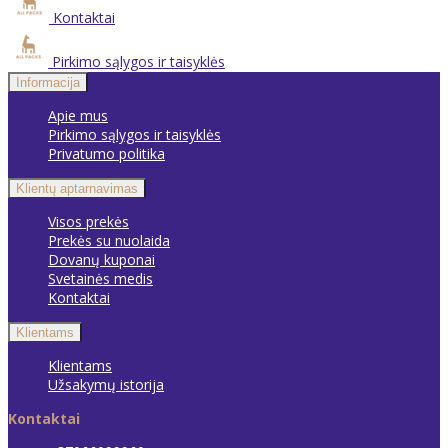
Kontaktai
Pirkimo sąlygos ir taisyklės
Informacija
Apie mus
Pirkimo sąlygos ir taisyklės
Privatumo politika
Klientų aptarnavimas
Visos prekės
Prekės su nuolaida
Dovanų kuponai
Svetainės medis
Kontaktai
Klientams
Klientams
Užsakymų istorija
Kontaktai