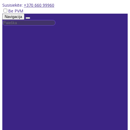
Susisiekite:
+370 660 99960
Be PVM
Navigacija