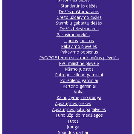
Standartinės dėžės
Dėžės paštomatams
Greito uždarymo dėžės
Stambių gabaritų dėžės
Dėžės televizoriams
Pakavimo prekės
Lipnios juostos
Pakavimo plėvelės
Pakavimo popierius
PVC/POF termo susitraukiančios plėvelės
PVC maistinė plėvelė
Rišimo juostos
Putų polietileno gaminiai
Polietileno gaminiai
Kartono gaminiai
Vokai
Kainų žymėjimo įranga
Apsauginės prekės
Apsauginės putų pagalvėlės
Tūrio užpildo medžiagos
Tūtos
Įranga
Spaudos darbai