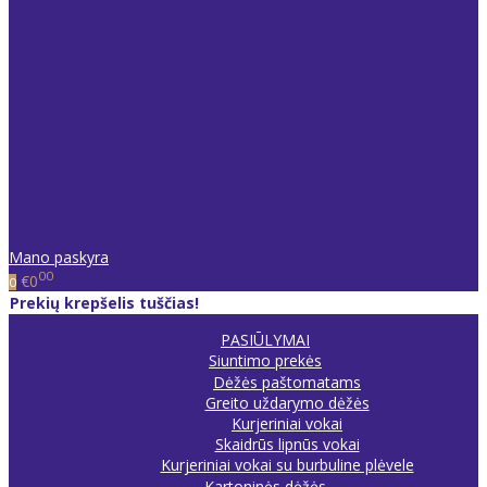
Mano paskyra
00
€0
0
Prekių krepšelis tuščias!
PASIŪLYMAI
Siuntimo prekės
Dėžės paštomatams
Greito uždarymo dėžės
Kurjeriniai vokai
Skaidrūs lipnūs vokai
Kurjeriniai vokai su burbuline plėvele
Kartoninės dėžės