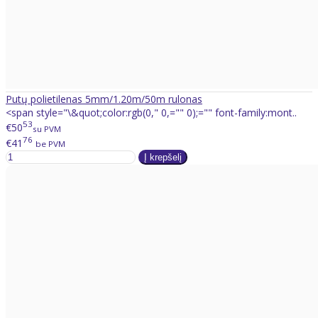
Putų polietilenas 5mm/1.20m/50m rulonas
<span style="\&quot;color:rgb(0," 0,="" 0);="" font-family:mont..
53
€50
su PVM
76
€41
be PVM