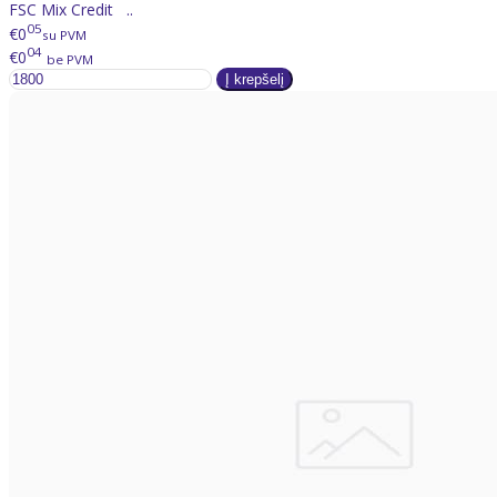
FSC Mix Credit ..
05
€0
su PVM
04
€0
be PVM