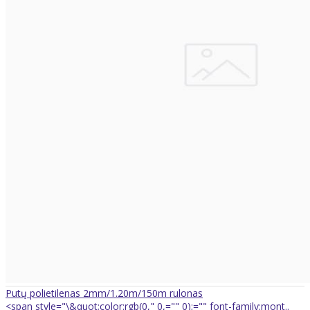
Putų polietilenas 2mm/1.20m/150m rulonas
<span style="\&quot;color:rgb(0," 0,="" 0);="" font-family:mont..