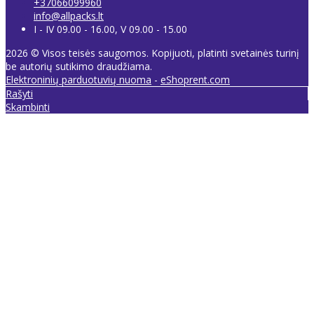
+37066099960
info@allpacks.lt
I - IV 09.00 - 16.00, V 09.00 - 15.00
2026 © Visos teisės saugomos. Kopijuoti, platinti svetainės turinį
be autorių sutikimo draudžiama.
Elektroninių parduotuvių nuoma
-
eShoprent.com
Rašyti
Skambinti