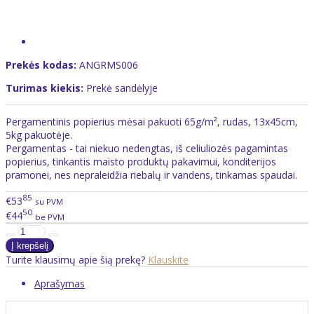
Prekės kodas:
ANGRMS006
Turimas kiekis:
Prekė sandėlyje
Pergamentinis popierius mėsai pakuoti 65g/m², rudas, 13x45cm,
5kg pakuotėje.
Pergamentas - tai niekuo nedengtas, iš celiuliozės pagamintas
popierius, tinkantis maisto produktų pakavimui, konditerijos
pramonei, nes nepraleidžia riebalų ir vandens, tinkamas spaudai.
85
€53
su PVM
50
€44
be PVM
Turite klausimų apie šią prekę?
Klauskite
Aprašymas