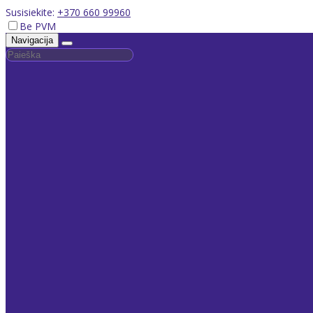
Susisiekite:
+370 660 99960
Be PVM
Navigacija