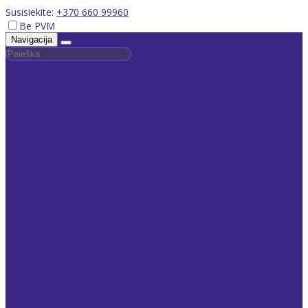
Susisiekite:
+370 660 99960
Be PVM
Navigacija