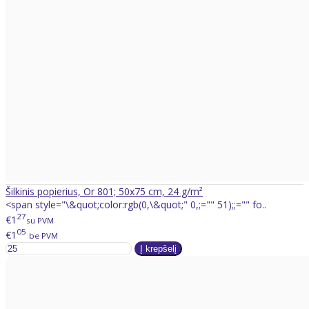
Šilkinis popierius, Or 801; 50x75 cm, 24 g/m²
<span style="\&quot;color:rgb(0,\&quot;" 0,;="" 51);;="" fo..
27
€1
su PVM
05
€1
be PVM