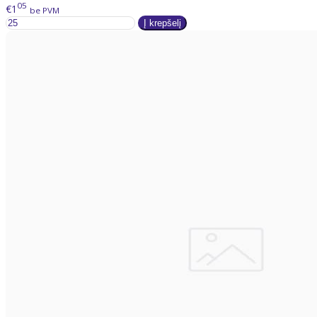
05
€1
be PVM