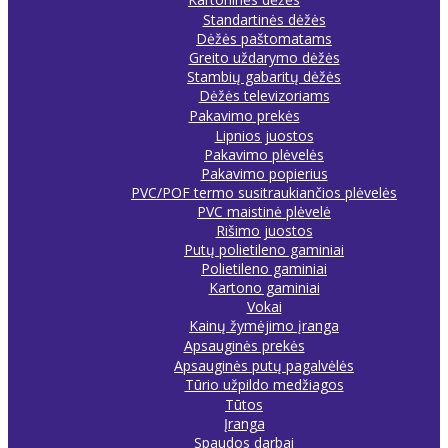
Standartinės dėžės
Dėžės paštomatams
Greito uždarymo dėžės
Stambių gabaritų dėžės
Dėžės televizoriams
Pakavimo prekės
Lipnios juostos
Pakavimo plėvelės
Pakavimo popierius
PVC/POF termo susitraukiančios plėvelės
PVC maistinė plėvelė
Rišimo juostos
Putų polietileno gaminiai
Polietileno gaminiai
Kartono gaminiai
Vokai
Kainų žymėjimo įranga
Apsauginės prekės
Apsauginės putų pagalvėlės
Tūrio užpildo medžiagos
Tūtos
Įranga
Spaudos darbai