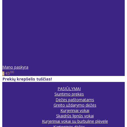
Mano paskyra
00
€0
0
Prekių krepšelis tuščias!
PASIŪLYMAI
Siuntimo prekės
Dėžės paštomatams
Greito uždarymo dėžės
Kurjeriniai vokai
Skaidrūs lipnūs vokai
Kurjeriniai vokai su burbuline plėvele
Kartoninės dėžės