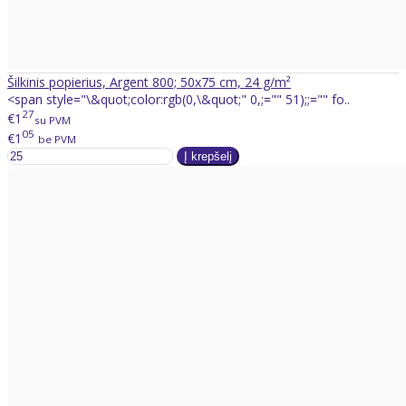
Šilkinis popierius, Argent 800; 50x75 cm, 24 g/m²
<span style="\&quot;color:rgb(0,\&quot;" 0,;="" 51);;="" fo..
27
€1
su PVM
05
€1
be PVM