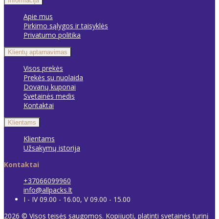
Informacija
Apie mus
Pirkimo sąlygos ir taisyklės
Privatumo politika
Klientų aptarnavimas
Visos prekės
Prekės su nuolaida
Dovanų kuponai
Svetainės medis
Kontaktai
Klientams
Klientams
Užsakymų istorija
Kontaktai
+37066099960
info@allpacks.lt
I - IV 09.00 - 16.00, V 09.00 - 15.00
2026 © Visos teisės saugomos. Kopijuoti, platinti svetainės turinį