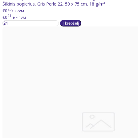
Šilkinis popierius, Gris Perle 22, 50 x 75 cm, 18 g/m² ..
25
€0
su PVM
21
€0
be PVM