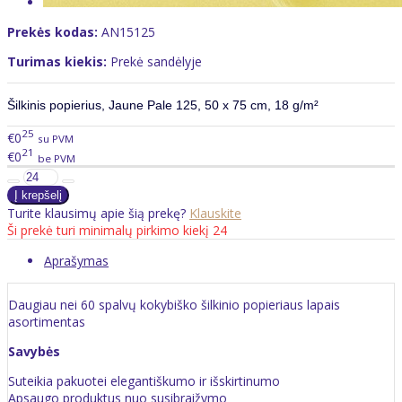
Prekės kodas:
AN15125
Turimas kiekis:
Prekė sandėlyje
Šilkinis popierius, Jaune Pale 125, 50 x 75 cm, 18 g/m²
25
€0
su PVM
21
€0
be PVM
Turite klausimų apie šią prekę?
Klauskite
Ši prekė turi minimalų pirkimo kiekį 24
Aprašymas
Daugiau nei 60 spalvų kokybiško šilkinio popieriaus lapais
asortimentas
Savybės
Suteikia pakuotei elegantiškumo ir išskirtinumo
Apsaugo produktus nuo susibraižymo