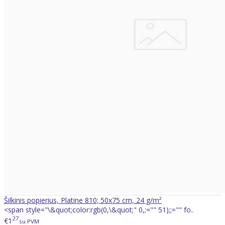
Šilkinis popierius, Platine 810; 50x75 cm, 24 g/m²
<span style="\&quot;color:rgb(0,\&quot;" 0,;="" 51);;="" fo..
27
€1
su PVM