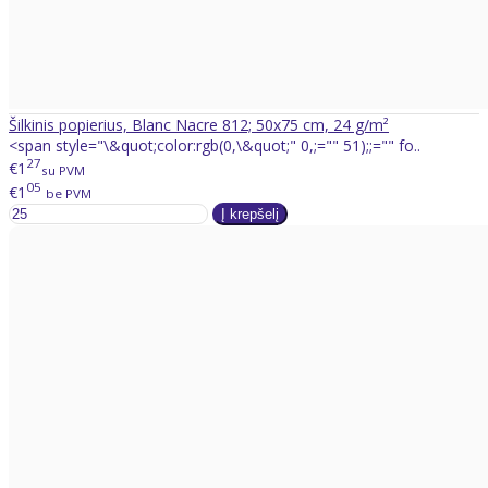
Šilkinis popierius, Blanc Nacre 812; 50x75 cm, 24 g/m²
<span style="\&quot;color:rgb(0,\&quot;" 0,;="" 51);;="" fo..
27
€1
su PVM
05
€1
be PVM