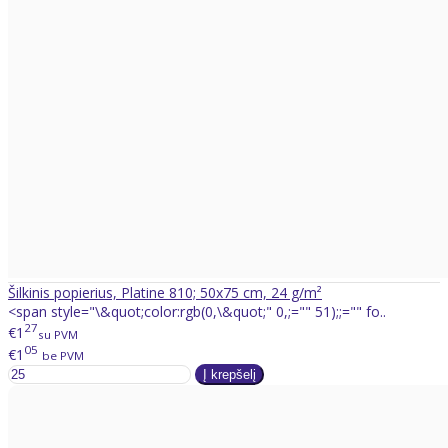
Šilkinis popierius, Platine 810; 50x75 cm, 24 g/m²
<span style="\&quot;color:rgb(0,\&quot;" 0,;="" 51);;="" fo..
27
€1
su PVM
05
€1
be PVM