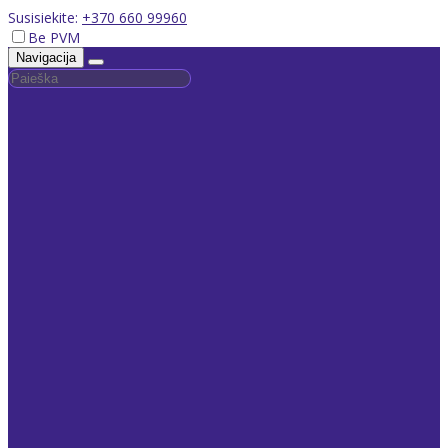
Susisiekite:
+370 660 99960
Be PVM
Navigacija