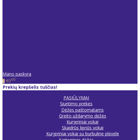
Mano paskyra
00
€0
0
Prekių krepšelis tuščias!
PASIŪLYMAI
Siuntimo prekės
Dėžės paštomatams
Greito uždarymo dėžės
Kurjeriniai vokai
Skaidrūs lipnūs vokai
Kurjeriniai vokai su burbuline plėvele
Kartoninės dėžės