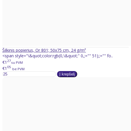
Šilkinis popierius, Or 801; 50x75 cm, 24 g/m²
<span style="\&quot;color:rgb(0,\&quot;" 0,;="" 51);;="" fo..
27
€1
su PVM
05
€1
be PVM