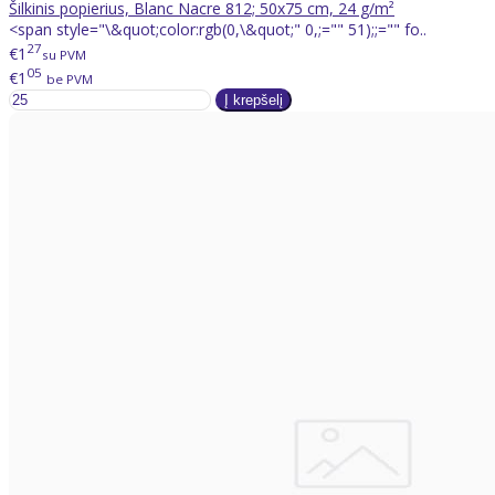
Šilkinis popierius, Blanc Nacre 812; 50x75 cm, 24 g/m²
<span style="\&quot;color:rgb(0,\&quot;" 0,;="" 51);;="" fo..
27
€1
su PVM
05
€1
be PVM