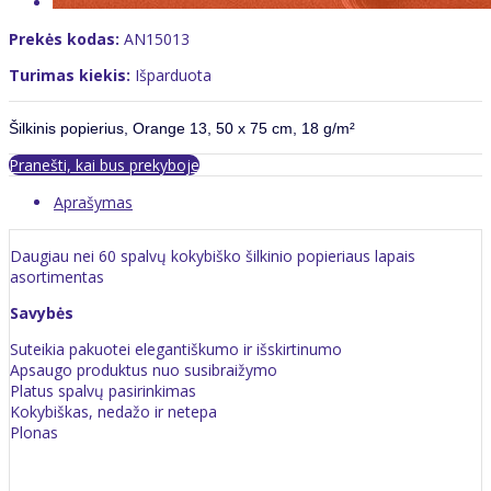
Prekės kodas:
AN15013
Turimas kiekis:
Išparduota
Šilkinis popierius, Orange 13, 50 x 75 cm, 18 g/m²
Pranešti, kai bus prekyboje
Aprašymas
Daugiau nei 60 spalvų kokybiško šilkinio popieriaus lapais
asortimentas
Savybės
Suteikia pakuotei elegantiškumo ir išskirtinumo
Apsaugo produktus nuo susibraižymo
Platus spalvų pasirinkimas
Kokybiškas, nedažo ir netepa
Plonas