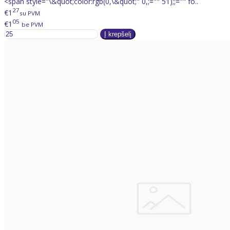
<span style="\&quot;color:rgb(0,\&quot;" 0,;="" 51);;="" fo..
27
€1
su PVM
05
€1
be PVM