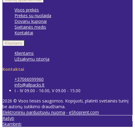
Visos prekės
Prekės su nuolaida
Dovanų kuponai
Svetainės medis
Kontaktai
Klientams
Klientams
Užsakymų istorija
Kontaktai
+37066099960
info@allpacks.lt
I - IV 09.00 - 16.00, V 09.00 - 15.00
2026 © Visos teisės saugomos. Kopijuoti, platinti svetainės turinį
be autorių sutikimo draudžiama.
Elektroninių parduotuvių nuoma
-
eShoprent.com
Rašyti
Skambinti