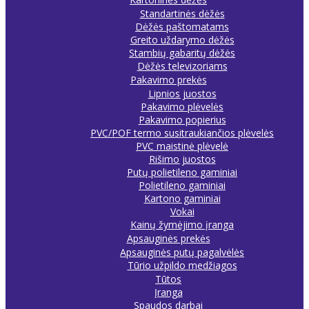
Standartinės dėžės
Dėžės paštomatams
Greito uždarymo dėžės
Stambių gabaritų dėžės
Dėžės televizoriams
Pakavimo prekės
Lipnios juostos
Pakavimo plėvelės
Pakavimo popierius
PVC/POF termo susitraukiančios plėvelės
PVC maistinė plėvelė
Rišimo juostos
Putų polietileno gaminiai
Polietileno gaminiai
Kartono gaminiai
Vokai
Kainų žymėjimo įranga
Apsauginės prekės
Apsauginės putų pagalvėlės
Tūrio užpildo medžiagos
Tūtos
Įranga
Spaudos darbai