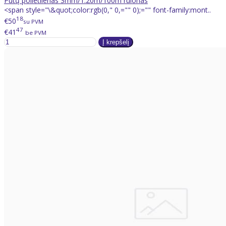
Putų polietilenas 3mm/1.20m/100m rulonas
<span style="\&quot;color:rgb(0," 0,="" 0);="" font-family:mont..
18
€50
su PVM
47
€41
be PVM