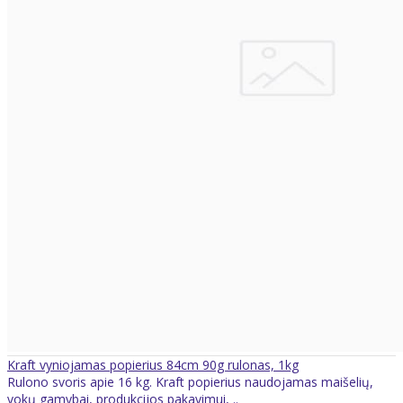
Kraft vyniojamas popierius 84cm 90g rulonas, 1kg
Rulono svoris apie 16 kg. Kraft popierius naudojamas maišelių,
vokų gamybai, produkcijos pakavimui, ..