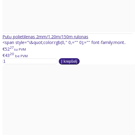
Putų polietilenas 2mm/1.20m/150m rulonas
<span style="\&quot;color:rgb(0," 0,="" 0);="" font-family:mont..
27
€52
su PVM
20
€43
be PVM