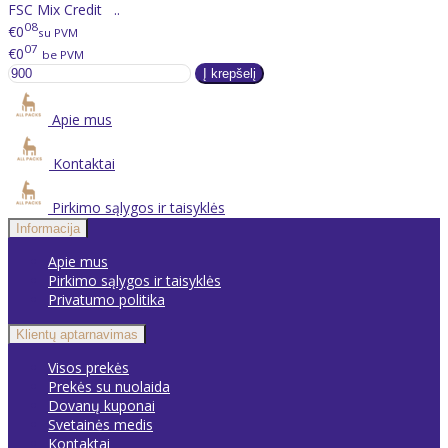
FSC Mix Credit ..
08
€0
su PVM
07
€0
be PVM
Apie mus
Kontaktai
Pirkimo sąlygos ir taisyklės
Informacija
Apie mus
Pirkimo sąlygos ir taisyklės
Privatumo politika
Klientų aptarnavimas
Visos prekės
Prekės su nuolaida
Dovanų kuponai
Svetainės medis
Kontaktai