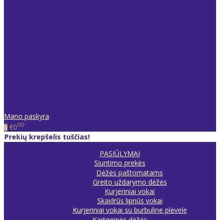
Mano paskyra
00
€0
0
Prekių krepšelis tuščias!
PASIŪLYMAI
Siuntimo prekės
Dėžės paštomatams
Greito uždarymo dėžės
Kurjeriniai vokai
Skaidrūs lipnūs vokai
Kurjeriniai vokai su burbuline plėvele
Kartoninės dėžės