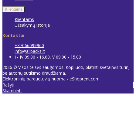
Klientams
Klientams
Užsakymų istorija
Kontaktai
+37066099960
info@allpacks.lt
I - IV 09.00 - 16.00, V 09.00 - 15.00
2026 © Visos teisės saugomos. Kopijuoti, platinti svetainės turinį
be autorių sutikimo draudžiama.
Elektroninių parduotuvių nuoma
-
eShoprent.com
Rašyti
Skambinti