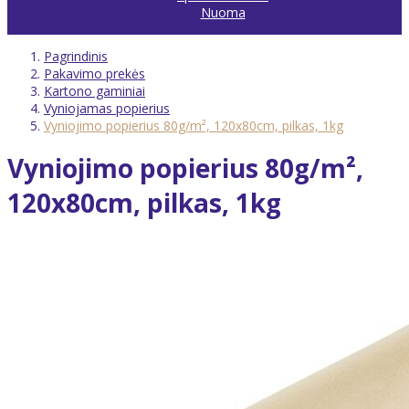
Nuoma
Pagrindinis
Pakavimo prekės
Kartono gaminiai
Vyniojamas popierius
Vyniojimo popierius 80g/m², 120x80cm, pilkas, 1kg
Vyniojimo popierius 80g/m²,
120x80cm, pilkas, 1kg