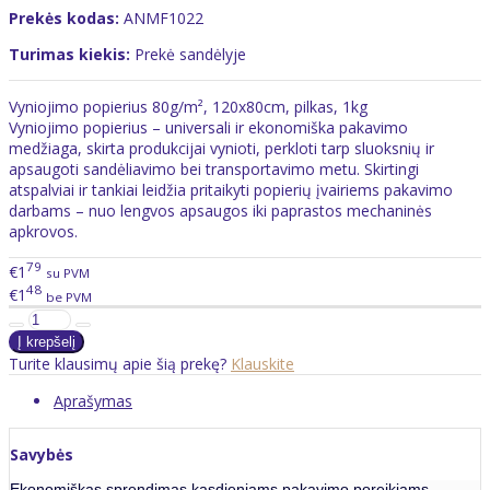
Prekės kodas:
ANMF1022
Turimas kiekis:
Prekė sandėlyje
Vyniojimo popierius 80g/m², 120x80cm, pilkas, 1kg
Vyniojimo popierius – universali ir ekonomiška pakavimo
medžiaga, skirta produkcijai vynioti, perkloti tarp sluoksnių ir
apsaugoti sandėliavimo bei transportavimo metu. Skirtingi
atspalviai ir tankiai leidžia pritaikyti popierių įvairiems pakavimo
darbams – nuo lengvos apsaugos iki paprastos mechaninės
apkrovos.
79
€1
su PVM
48
€1
be PVM
Turite klausimų apie šią prekę?
Klauskite
Aprašymas
Savybės
Ekonomiškas sprendimas kasdieniams pakavimo poreikiams