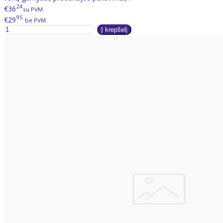
24
€36
su PVM
95
€29
be PVM