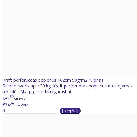
Kraft perforuotas popierius 162cm 90g/m2 rulonas
Rulono svoris apie 30 kg. Kraft perforuotas popierius naudojamas
tekstilės iškarpų, modelių gamybai...
82
€41
su PVM
56
€34
be PVM