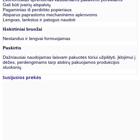
Gali būti įvairių atspalvių
Pagamintas iš perdirbto popieriaus
Atsparus paprastoms mechaninėms apkrovoms
Lengvas, lankstus ir patogus naudoti
Išskirtiniai bruožai
Nestandus ir lengvai formuojamas
Paskirtis
Dažniausiai naudojamas laisvam pakuotės tūriui užpildyti, įklojimui į
dėžes, perdengimams tarp atskirų pakuojamos produkcijos
sluoksnių.
Susijusios prekės