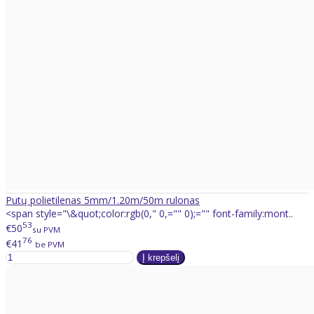
Putų polietilenas 5mm/1.20m/50m rulonas
<span style="\&quot;color:rgb(0," 0,="" 0);="" font-family:mont..
53
€50
su PVM
76
€41
be PVM