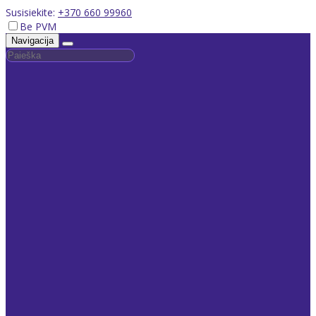
Susisiekite:
+370 660 99960
Be PVM
Navigacija