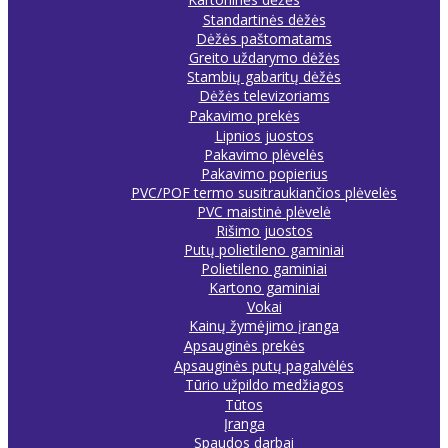
Standartinės dėžės
Dėžės paštomatams
Greito uždarymo dėžės
Stambių gabaritų dėžės
Dėžės televizoriams
Pakavimo prekės
Lipnios juostos
Pakavimo plėvelės
Pakavimo popierius
PVC/POF termo susitraukiančios plėvelės
PVC maistinė plėvelė
Rišimo juostos
Putų polietileno gaminiai
Polietileno gaminiai
Kartono gaminiai
Vokai
Kainų žymėjimo įranga
Apsauginės prekės
Apsauginės putų pagalvėlės
Tūrio užpildo medžiagos
Tūtos
Įranga
Spaudos darbai