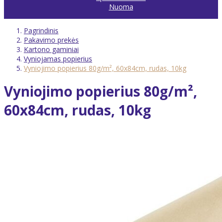
Nuoma
Pagrindinis
Pakavimo prekės
Kartono gaminiai
Vyniojamas popierius
Vyniojimo popierius 80g/m², 60x84cm, rudas, 10kg
Vyniojimo popierius 80g/m²,
60x84cm, rudas, 10kg