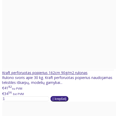
Kraft perforuotas popierius 162cm 90g/m2 rulonas
Rulono svoris apie 30 kg. Kraft perforuotas popierius naudojamas
tekstilės iškarpų, modelių gamybai...
82
€41
su PVM
56
€34
be PVM