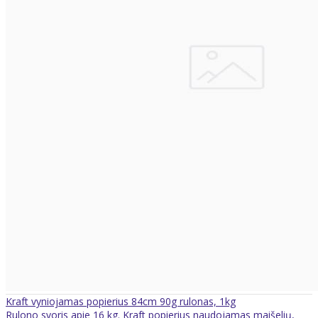
Kraft vyniojamas popierius 84cm 90g rulonas, 1kg
Rulono svoris apie 16 kg. Kraft popierius naudojamas maišelių,