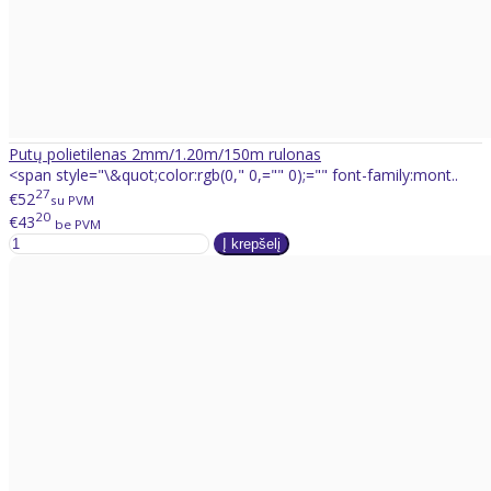
Putų polietilenas 2mm/1.20m/150m rulonas
<span style="\&quot;color:rgb(0," 0,="" 0);="" font-family:mont..
27
€52
su PVM
20
€43
be PVM