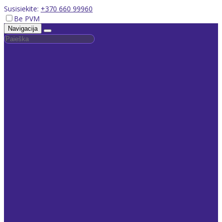
Susisiekite:
+370 660 99960
Be PVM
Navigacija