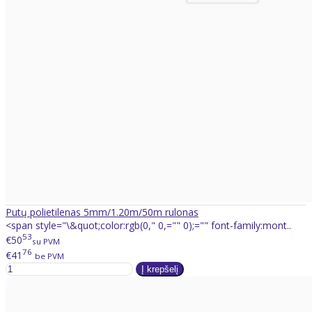
Putų polietilenas 5mm/1.20m/50m rulonas
<span style="\&quot;color:rgb(0," 0,="" 0);="" font-family:mont..
53
€50
su PVM
76
€41
be PVM