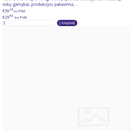
vokų gamybai, produkcijos pakavimui, ..
24
€36
su PVM
95
€29
be PVM