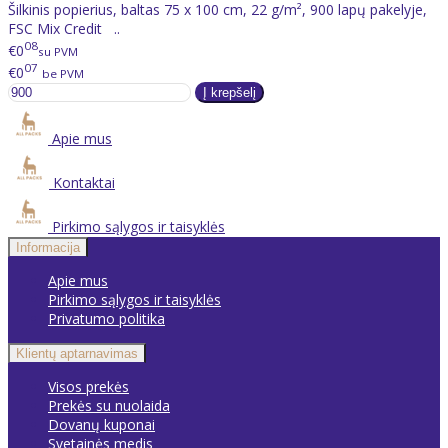
Šilkinis popierius, baltas 75 x 100 cm, 22 g/m², 900 lapų pakelyje,
FSC Mix Credit ..
08
€0
su PVM
07
€0
be PVM
Apie mus
Kontaktai
Pirkimo sąlygos ir taisyklės
Informacija
Apie mus
Pirkimo sąlygos ir taisyklės
Privatumo politika
Klientų aptarnavimas
Visos prekės
Prekės su nuolaida
Dovanų kuponai
Svetainės medis