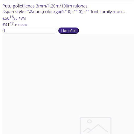
Putų polietilenas 3mm/1.20m/100m rulonas
<span style="\&quot;color:rgb(0," 0,="" 0);="" font-family:mont..
18
€50
su PVM
47
€41
be PVM