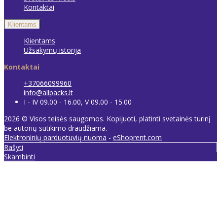
Kontaktai
Klientams
Klientams
Užsakymų istorija
Kontaktai
+37066099960
info@allpacks.lt
I - IV 09.00 - 16.00, V 09.00 - 15.00
2026 © Visos teisės saugomos. Kopijuoti, platinti svetainės turinį
be autorių sutikimo draudžiama.
Elektroninių parduotuvių nuoma
-
eShoprent.com
Rašyti
Skambinti