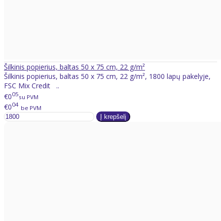
Šilkinis popierius, baltas 50 x 75 cm, 22 g/m²
Šilkinis popierius, baltas 50 x 75 cm, 22 g/m², 1800 lapų pakelyje,
FSC Mix Credit ..
05
€0
su PVM
04
€0
be PVM