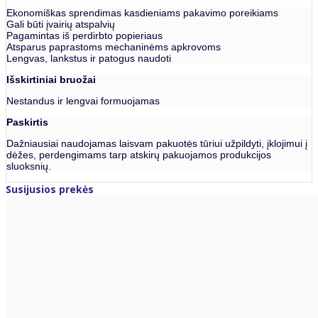
Ekonomiškas sprendimas kasdieniams pakavimo poreikiams
Gali būti įvairių atspalvių
Pagamintas iš perdirbto popieriaus
Atsparus paprastoms mechaninėms apkrovoms
Lengvas, lankstus ir patogus naudoti
Išskirtiniai bruožai
Nestandus ir lengvai formuojamas
Paskirtis
Dažniausiai naudojamas laisvam pakuotės tūriui užpildyti, įklojimui į
dėžes, perdengimams tarp atskirų pakuojamos produkcijos
sluoksnių.
Susijusios prekės