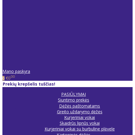
Mano paskyra
00
€0
0
Prekių krepšelis tuščias!
PASIŪLYMAI
Siuntimo prekės
Dėžės paštomatams
Greito uždarymo dėžės
Kurjeriniai vokai
Skaidrūs lipnūs vokai
Kurjeriniai vokai su burbuline plėvele
Kartoninės dėžės