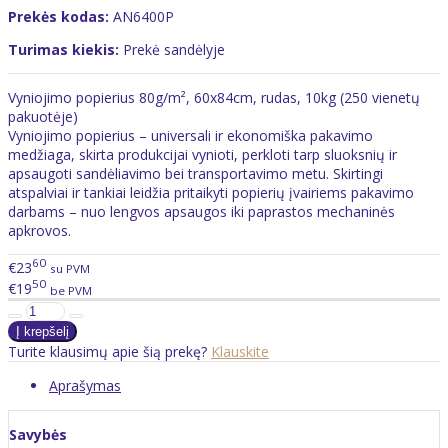
Prekės kodas:
AN6400P
Turimas kiekis:
Prekė sandėlyje
Vyniojimo popierius 80g/m², 60x84cm, rudas, 10kg (250 vienetų
pakuotėje)
Vyniojimo popierius – universali ir ekonomiška pakavimo
medžiaga, skirta produkcijai vynioti, perkloti tarp sluoksnių ir
apsaugoti sandėliavimo bei transportavimo metu. Skirtingi
atspalviai ir tankiai leidžia pritaikyti popierių įvairiems pakavimo
darbams – nuo lengvos apsaugos iki paprastos mechaninės
apkrovos.
60
€23
su PVM
50
€19
be PVM
Turite klausimų apie šią prekę?
Klauskite
Aprašymas
Savybės