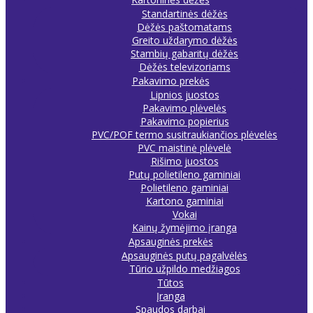
Standartinės dėžės
Dėžės paštomatams
Greito uždarymo dėžės
Stambių gabaritų dėžės
Dėžės televizoriams
Pakavimo prekės
Lipnios juostos
Pakavimo plėvelės
Pakavimo popierius
PVC/POF termo susitraukiančios plėvelės
PVC maistinė plėvelė
Rišimo juostos
Putų polietileno gaminiai
Polietileno gaminiai
Kartono gaminiai
Vokai
Kainų žymėjimo įranga
Apsauginės prekės
Apsauginės putų pagalvėlės
Tūrio užpildo medžiagos
Tūtos
Įranga
Spaudos darbai