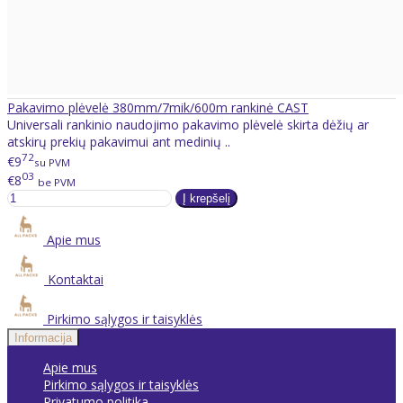
Pakavimo plėvelė 380mm/7mik/600m rankinė CAST
Universali rankinio naudojimo pakavimo plėvelė skirta dėžių ar
atskirų prekių pakavimui ant medinių ..
72
€9
su PVM
03
€8
be PVM
Apie mus
Kontaktai
Pirkimo sąlygos ir taisyklės
Informacija
Apie mus
Pirkimo sąlygos ir taisyklės
Privatumo politika