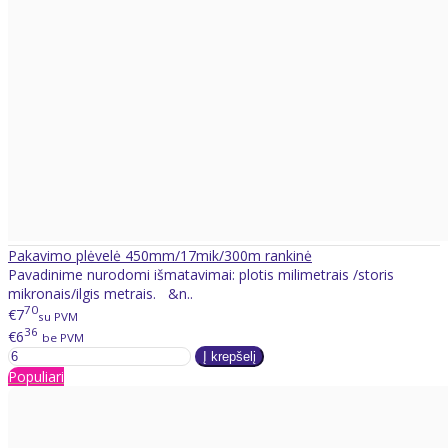
Pakavimo plėvelė 450mm/17mik/300m rankinė
Pavadinime nurodomi išmatavimai: plotis milimetrais /storis
mikronais/ilgis metrais. &n..
70
€7
su PVM
36
€6
be PVM
Populiari