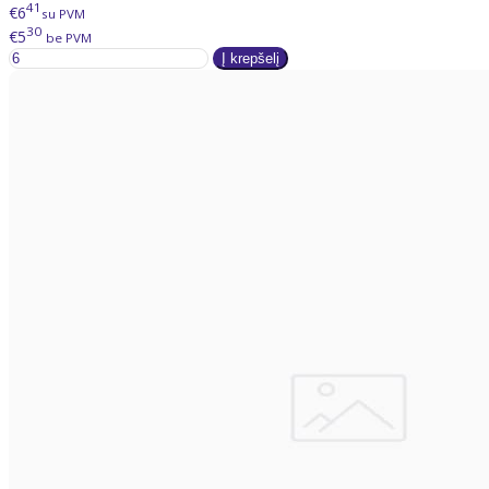
41
€6
su PVM
30
€5
be PVM