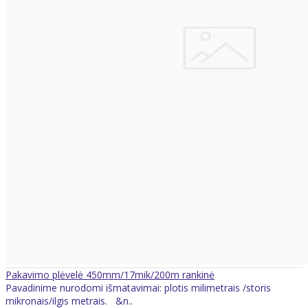
Pakavimo plėvelė 450mm/17mik/200m rankinė
Pavadinime nurodomi išmatavimai: plotis milimetrais /storis
mikronais/ilgis metrais. &n..