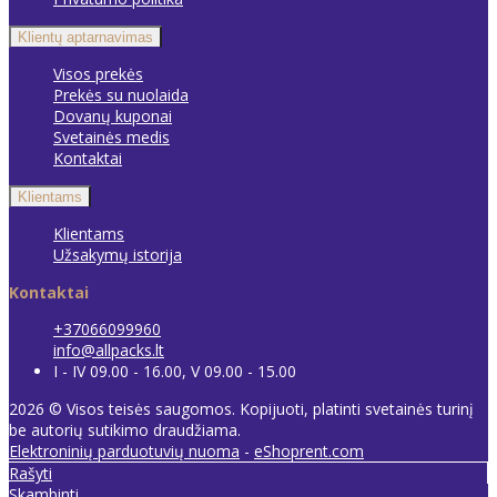
Klientų aptarnavimas
Visos prekės
Prekės su nuolaida
Dovanų kuponai
Svetainės medis
Kontaktai
Klientams
Klientams
Užsakymų istorija
Kontaktai
+37066099960
info@allpacks.lt
I - IV 09.00 - 16.00, V 09.00 - 15.00
2026 © Visos teisės saugomos. Kopijuoti, platinti svetainės turinį
be autorių sutikimo draudžiama.
Elektroninių parduotuvių nuoma
-
eShoprent.com
Rašyti
Skambinti