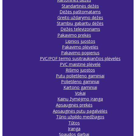
Standartinės dėžės
Dėžės paštomatams
Greito uždarymo dėžės
Stambių gabaritų dėžės
Dėžės televizoriams
Pakavimo prekės
Lipnios juostos
Pakavimo plėvelės
Pakavimo popierius
PVC/POF termo susitraukiančios plėvelės
PVC maistinė plėvelė
Rišimo juostos
Putų polietileno gaminiai
Polietileno gaminiai
Kartono gaminiai
Vokai
Kainų žymėjimo įranga
Apsauginės prekės
Apsauginės putų pagalvėlės
Tūrio užpildo medžiagos
Tūtos
Įranga
Spaudos darbai