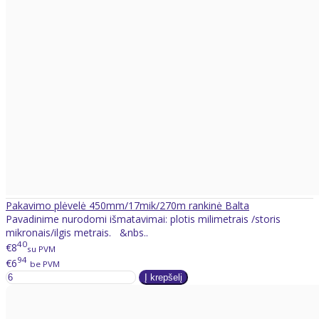
Pakavimo plėvelė 450mm/17mik/270m rankinė Balta
Pavadinime nurodomi išmatavimai: plotis milimetrais /storis
mikronais/ilgis metrais. &nbs..
40
€8
su PVM
94
€6
be PVM