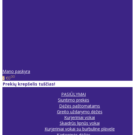
Mano paskyra
00
€0
0
Prekių krepšelis tuščias!
PASIŪLYMAI
Siuntimo prekės
Dėžės paštomatams
Greito uždarymo dėžės
Kurjeriniai vokai
Skaidrūs lipnūs vokai
Kurjeriniai vokai su burbuline plėvele
Kartoninės dėžės