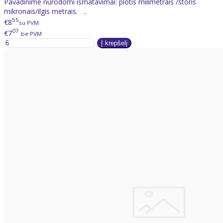
Pavadinime nurodomi išmatavimai: plotis milimetrais /storis
mikronais/ilgis metrais. ..
55
€8
su PVM
07
€7
be PVM