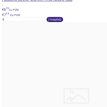
..
70
€8
su PVM
19
€7
be PVM