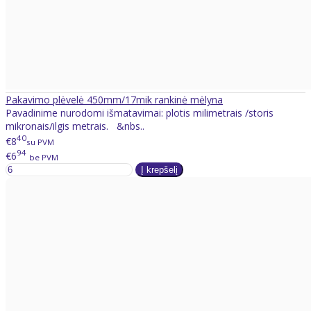
Pakavimo plėvelė 450mm/17mik rankinė mėlyna
Pavadinime nurodomi išmatavimai: plotis milimetrais /storis
mikronais/ilgis metrais. &nbs..
40
€8
su PVM
94
€6
be PVM