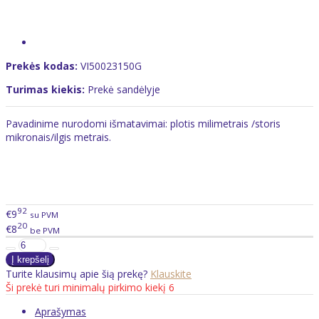
Prekės kodas:
VI50023150G
Turimas kiekis:
Prekė sandėlyje
Pavadinime nurodomi išmatavimai: plotis milimetrais /storis
mikronais/ilgis metrais.
92
€9
su PVM
20
€8
be PVM
Turite klausimų apie šią prekę?
Klauskite
Ši prekė turi minimalų pirkimo kiekį 6
Aprašymas