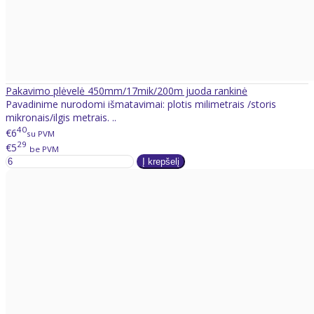
Pakavimo plėvelė 450mm/17mik/200m juoda rankinė
Pavadinime nurodomi išmatavimai: plotis milimetrais /storis
mikronais/ilgis metrais. ..
40
€6
su PVM
29
€5
be PVM