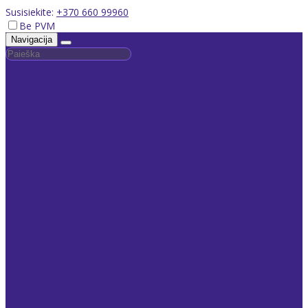
Susisiekite:
+370 660 99960
Be PVM
Navigacija