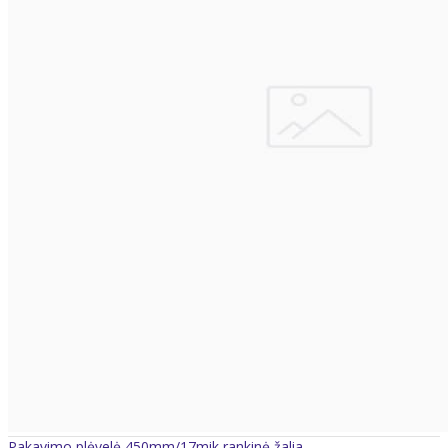
Pakavimo plėvelė 450mm/17mik rankinė žalia