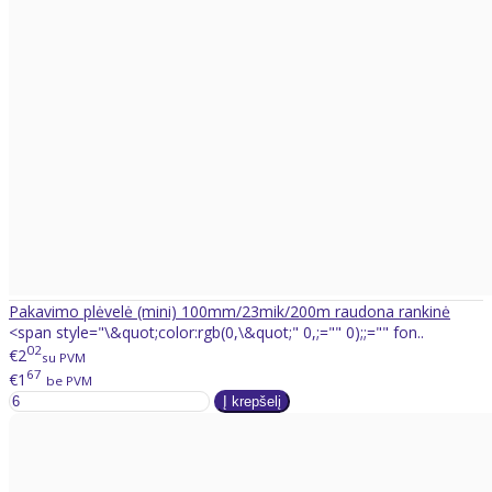
Pakavimo plėvelė (mini) 100mm/23mik/200m raudona rankinė
<span style="\&quot;color:rgb(0,\&quot;" 0,;="" 0);;="" fon..
02
€2
su PVM
67
€1
be PVM