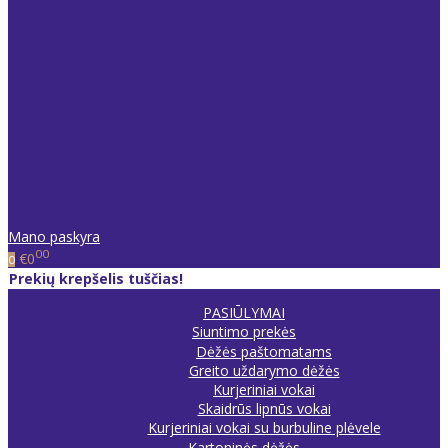
Mano paskyra
00
€0
0
Prekių krepšelis tuščias!
PASIŪLYMAI
Siuntimo prekės
Dėžės paštomatams
Greito uždarymo dėžės
Kurjeriniai vokai
Skaidrūs lipnūs vokai
Kurjeriniai vokai su burbuline plėvele
Kartoninės dėžės