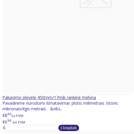
Pakavimo plėvelė 450mm/17mik rankinė mėlyna
Pavadinime nurodomi išmatavimai: plotis milimetrais /storis
mikronais/ilgis metrais. &nbs..
40
€8
su PVM
94
€6
be PVM