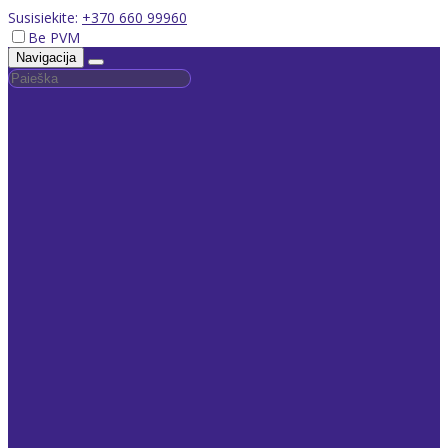
Susisiekite:
+370 660 99960
Be PVM
Navigacija