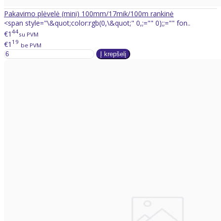
Pakavimo plėvelė (mini) 100mm/17mik/100m rankinė
<span style="\&quot;color:rgb(0,\&quot;" 0,;="" 0);;="" fon..
44
€1
su PVM
19
€1
be PVM