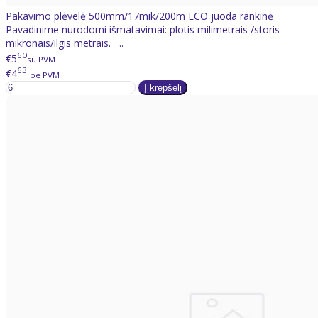
Pakavimo plėvelė 500mm/17mik/200m ECO juoda rankinė
Pavadinime nurodomi išmatavimai: plotis milimetrais /storis
mikronais/ilgis metrais. ..
60
€5
su PVM
63
€4
be PVM