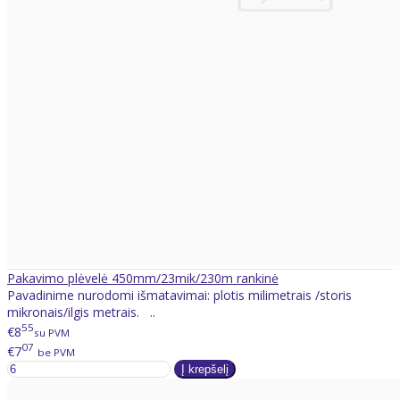
Pakavimo plėvelė 450mm/23mik/230m rankinė
Pavadinime nurodomi išmatavimai: plotis milimetrais /storis
mikronais/ilgis metrais. ..
55
€8
su PVM
07
€7
be PVM