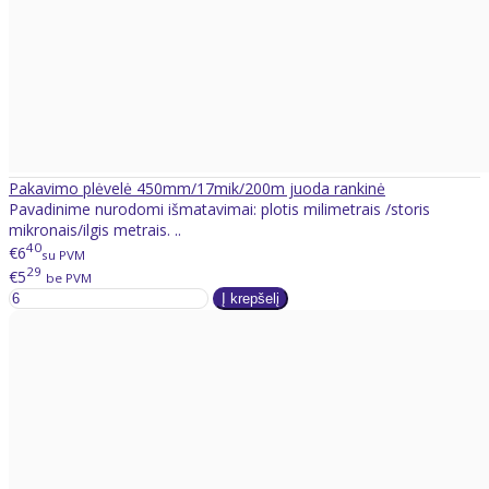
Pakavimo plėvelė 450mm/17mik/200m juoda rankinė
Pavadinime nurodomi išmatavimai: plotis milimetrais /storis
mikronais/ilgis metrais. ..
40
€6
su PVM
29
€5
be PVM