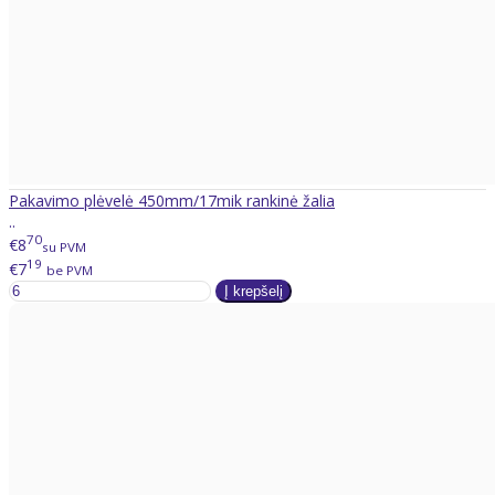
Pakavimo plėvelė 450mm/17mik rankinė žalia
..
70
€8
su PVM
19
€7
be PVM