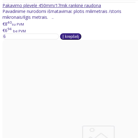
Pakavimo plėvelė 450mm/17mik rankinė raudona
Pavadinime nurodomi išmatavimai: plotis milimetrais /storis
mikronais/ilgis metrais. ..
40
€8
su PVM
94
€6
be PVM