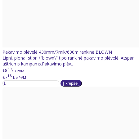
Pakavimo plėvelė 430mm/7mik/600m rankinė BLOWN
Lipni, plona, stipri \"blown\" tipo rankinė pakavimo plėvelė. Atspari
aštriems kampams.Pakavimo plėv..
69
€8
su PVM
18
€7
be PVM