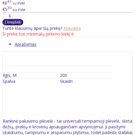
41
€6
su PVM
30
€5
be PVM
Turite klausimų apie šią prekę?
Klauskite
Ši prekė turi minimalų pirkimo kiekį 6
Aprašymas
Ilgis, M
200
Spalva
Skaidri
Rankinė pakavimo plėvelė - tai universali tempiamoji plėvelė, skirta
dėžių, prekių ir krovinių apsaugančiam apvyniojimui. Ji pasižymi
skaidrumu, tamprumu ir atsparumu plyšimui, todėl padeda stabiliai