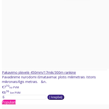
Pakavimo plėvelė 450mm/17mik/300m rankinė
Pavadinime nurodomi išmatavimai: plotis milimetrais /storis
mikronais/ilgis metrais. &n..
70
€7
su PVM
36
€6
be PVM
Populiari