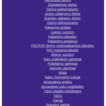
Standartinės dėžės
Dėžės paštomatams
Greito uždarymo dėžės
Stambių gabaritų dėžės
Dėžės televizoriams
Pakavimo prekės
Lipnios juostos
Pakavimo plėvelės
Pakavimo popierius
PVC/POF termo susitraukiančios plėvelės
PVC maistinė plėvelė
Rišimo juostos
Putų polietileno gaminiai
Polietileno gaminiai
Kartono gaminiai
Vokai
Kainų žymėjimo įranga
Apsauginės prekės
Apsauginės putų pagalvėlės
Tūrio užpildo medžiagos
Tūtos
Įranga
Spaudos darbai